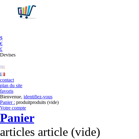
$
€
£
Devises
contact
plan du site
favoris
Bienvenue,
identifiez-vous
Panier :
produit
produits
(vide)
Votre compte
Panier
articles
article
(vide)